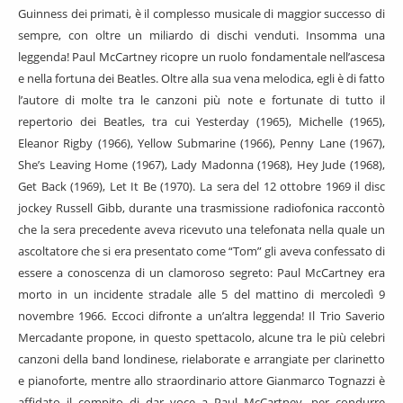
Guinness dei primati, è il complesso musicale di maggior successo di
sempre, con oltre un miliardo di dischi venduti. Insomma una
leggenda! Paul McCartney ricopre un ruolo fondamentale nell’ascesa
e nella fortuna dei Beatles. Oltre alla sua vena melodica, egli è di fatto
l’autore di molte tra le canzoni più note e fortunate di tutto il
repertorio dei Beatles, tra cui Yesterday (1965), Michelle (1965),
Eleanor Rigby (1966), Yellow Submarine (1966), Penny Lane (1967),
She’s Leaving Home (1967), Lady Madonna (1968), Hey Jude (1968),
Get Back (1969), Let It Be (1970). La sera del 12 ottobre 1969 il disc
jockey Russell Gibb, durante una trasmissione radiofonica raccontò
che la sera precedente aveva ricevuto una telefonata nella quale un
ascoltatore che si era presentato come “Tom” gli aveva confessato di
essere a conoscenza di un clamoroso segreto: Paul McCartney era
morto in un incidente stradale alle 5 del mattino di mercoledì 9
novembre 1966. Eccoci difronte a un’altra leggenda! Il Trio Saverio
Mercadante propone, in questo spettacolo, alcune tra le più celebri
canzoni della band londinese, rielaborate e arrangiate per clarinetto
e pianoforte, mentre allo straordinario attore Gianmarco Tognazzi è
affidato il compito di dar voce a Paul McCartney, per condurre