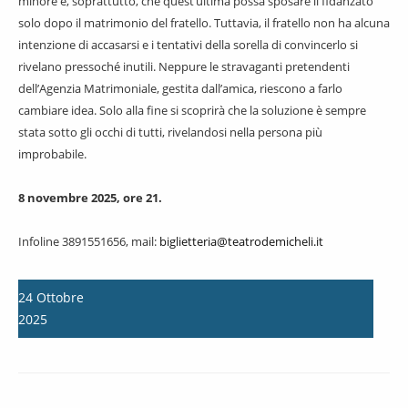
minore e, soprattutto, che quest’ultima possa sposare il fidanzato
solo dopo il matrimonio del fratello. Tuttavia, il fratello non ha alcuna
intenzione di accasarsi e i tentativi della sorella di convincerlo si
rivelano pressoché inutili. Neppure le stravaganti pretendenti
dell’Agenzia Matrimoniale, gestita dall’amica, riescono a farlo
cambiare idea. Solo alla fine si scoprirà che la soluzione è sempre
stata sotto gli occhi di tutti, rivelandosi nella persona più
improbabile.
8 novembre 2025, ore 21.
Infoline 3891551656, mail:
biglietteria@teatrodemicheli.it
24
Ottobre
2025