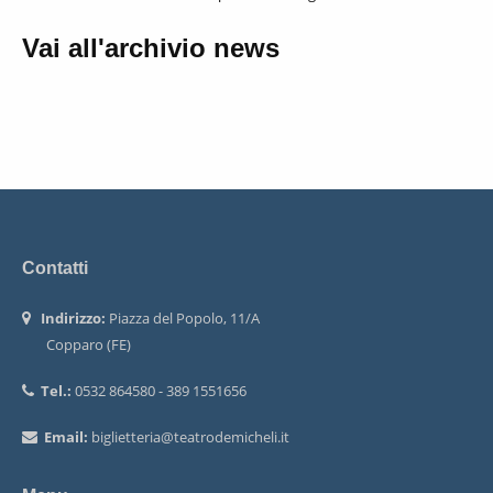
Vai all'archivio news
Contatti
Indirizzo:
Piazza del Popolo, 11/A
Copparo (FE)
Tel.:
0532 864580 - 389 1551656
Email:
biglietteria@teatrodemicheli.it