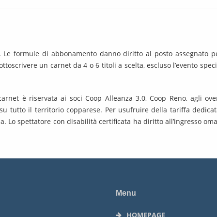
. Le formule di abbonamento danno diritto al posto assegnato per
ttoscrivere un carnet da 4 o 6 titoli a scelta, escluso l’evento spe
carnet è riservata ai soci Coop Alleanza 3.0, Coop Reno, agli over
i su tutto il territorio copparese. Per usufruire della tariffa dedi
a. Lo spettatore con disabilità certificata ha diritto all’ingresso 
Menu
HOMEPAGE